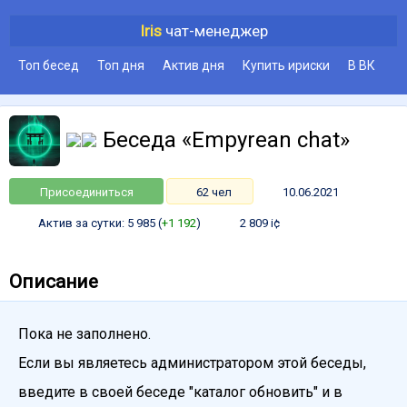
Iris
чат-менеджер
Топ бесед
Топ дня
Актив дня
Купить ириски
В ВК
Беседа «Empyrean chat»
Присоединиться
62 чел
10.06.2021
Актив за сутки: 5 985 (
+1 192
)
2 809 i¢
Описание
Пока не заполнено.
Если вы являетесь администратором этой беседы,
введите в своей беседе "каталог обновить" и в