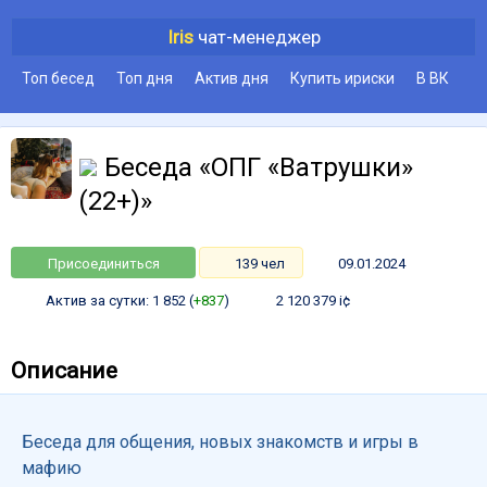
Iris
чат-менеджер
Топ бесед
Топ дня
Актив дня
Купить ириски
В ВК
Беседа «ОПГ «Ватрушки»
(22+)»
Присоединиться
139 чел
09.01.2024
Актив за сутки: 1 852 (
+837
)
2 120 379 i¢
Описание
Беседа для общения, новых знакомств и игры в
мафию