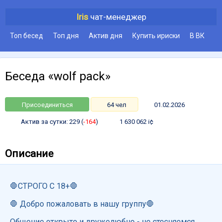
Iris
чат-менеджер
Топ бесед
Топ дня
Актив дня
Купить ириски
В ВК
Беседа «wolf pack»
Присоединиться
64 чел
01.02.2026
Актив за сутки: 229 (
-164
)
1 630 062 i¢
Описание
🛑СТРОГО С 18+🛑
🛑 Добро пожаловать в нашу группу🛑
Общение открыто и дружелюбно - не стесняемся